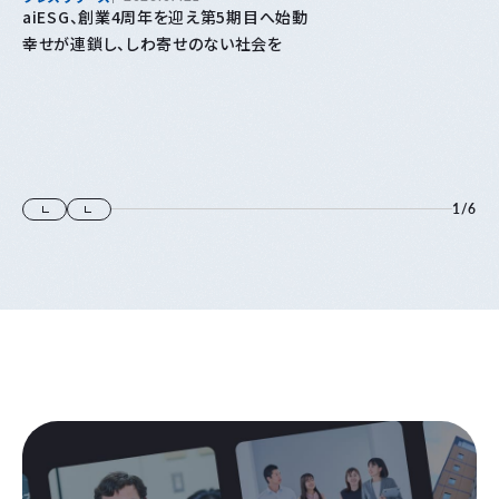
aiESG、創業4周年を迎え第5期目へ始動
幸せが連鎖し、しわ寄せのない社会を
1
/
6