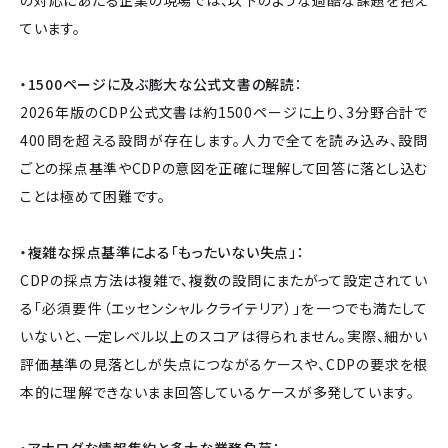
ています。
・1500ページに及ぶ膨大な公式文書の解読
：
2026年版のCDP公式文書は約1500ページに上り、3分野合計で
400問を超える設問が存在します。人力で全てを読み込み、設問
ごとの採点基準やCDPの意図を正確に理解して回答に落とし込む
ことは極めて困難です。
・複雑な採点基準による「もったいない失点」：
CDPの採点方法は複雑で、複数の設問にまたがって設定されてい
る「必須要件（エッセンシャルクライテリア）」を一つでも満たして
いないと、一定レベル以上のスコアは得られません。実際、細かい
評価基準の見落としが失点につながるケースや、CDPの要求を根
本的に理解できないまま回答しているケースが多発しています。
・アナログな情報集約と多大な業務負荷：