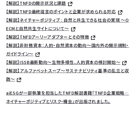
【解説】TNFDの開示状況と課題
【解説】TNFD最終提言のポイントと企業が求められる対応
【解説】ネイチャーポジティブ : 自然と共生できる社会の実現 ～O
ECMと自然共生サイトについて～
【解説】TNFDアーリーアダプターとその特徴
【解説】非財務資本：人的・自然資本の動向〜国内外の開示規制・
ガイドライン〜
【解説】ISSB最新動向～生物多様性、人的資本の検討開始～
【解説】アルファベットスープ〜サステナビリティ基準の乱立と収
斂〜
aiESGが一部執筆を担当したTNFD解説書籍『TNFD企業戦略―
ネイチャーポジティブとリスク・機会』が出版されました。