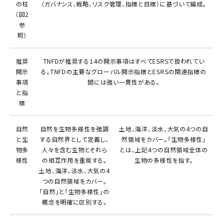
の柱
（ガバナンス、戦略、リスク管理、指標と目標）に基づいて編成。
（図2
参
照）
推奨
TNFDが推奨する14の開示事項はすべてESRSで扱われてい
開示
る。TNFDの主要なグローバル開示指標とESRSの関連指標の
事項
間には強い一貫性がある。
と指
標
自然
自然を生物多様性を強調
土地、海洋、淡水、大気の4つの自
と生
する自然界として定義し、
然領域をカバー。「生物多様性」
物多
人々を含む生物とそれら
とは、上記4つの自然領域全体の
様性
の相互作用を重視する。
生物の多様性を指す。
土地、海洋、淡水、大気の4
つの自然領域をカバー。
「自然」と「生物多様性」の
概念を明確に区別する。