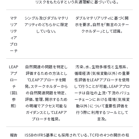
リスクをもたらすという共通理解に基づいている。
マテ
シングル及びダブルマテリ
ダブルマテリアリティに基づく開
リア
アリティのどちらかに限定
示を要求。自然を「無言のステー
リテ
していない。
クホルダー」として認識。
ィア
プロ
ーチ
LEAP
自然関連の問題を特定し
汚染、水、生物多様性と生態系、
アプ
評価するための方法とし
循環経済（気候変動以外）の重要
ロー
てLEAPアプローチを開
性評価をLEAPアプローチを使用
チ
発。ステークホルダーから
して行うことが可能。LEAPアプロ
（図1
の自然関連問題を特定、
ーチは自社の上流・下流のバリュ
参
評価、管理、開示するため
ーチェーンにおける環境（気候変
照）
の明確でアクセス可能な
動以外）について重要性評価を
ガイダンスとしてLEAPア
行う際に利用するツールとして
プローチを推奨。
言及。
報告
ISSBのIFRS基準にも採用されている、TCFDの4つの開示の柱