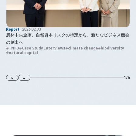
Report
2026.02.03
農林中央金庫、自然資本リスクの特定から、新たなビジネス機会
の創出へ
TNFD
Case Study Interviews
climate change
biodiversity
natural capital
1
/
6