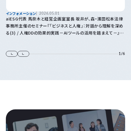
インフォメーション
2026.05.01
aiESG代表 馬奈木と経営企画室室長 坂井が、森・濱田松本法律
事務所主催のセミナー『「⁠ビジネスと人権⁠」⁠：対話から理解を深め
る(3) / 人権DDの効果的実践－AIツールの活用を踏まえて－』に
登壇します
1
/
6