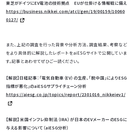
東芝がドイツにEV電池の技術拠点 EUが仕掛ける情報戦に備え
https://business.nikkei.com/atcl/gen/19/00159/10060
0127/
また、上記の調査を行った背景や分析方法、調査結果、考察など
をより具体的に解説したレポートをaiESGサイトで公開していま
す。記事とあわせてぜひご一読ください。
【解説】日経記事：「電気自動車（EV）の生産、「脱中国」によりESG
指標が悪化」のaiESGサプライチェーン分析
https://aiesg.co.jp/topics/report/2301016_nikkeiev1/
【解説】米国インフレ抑制法（IRA）が日本のEVメーカーのESGに
与える影響について（aiESG分析）