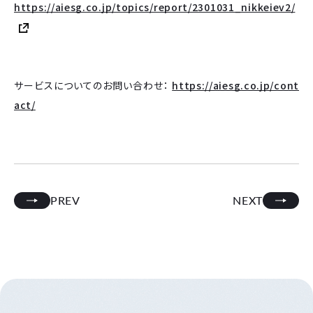
https://aiesg.co.jp/topics/report/2301031_nikkeiev2/
サービスについてのお問い合わせ：
https://aiesg.co.jp/cont
act/
PREV
NEXT