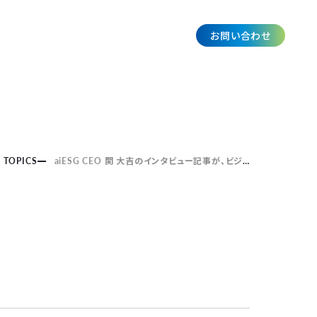
お問い合わせ
JP
TOPICS
aiESG CEO 関 大吉のインタビュー記事が、ビジネスマガジン『Ambitons FUKUOKA Vol.3 ーNEW BUSINESS, NEW FUKUOKA!－』に掲載されました