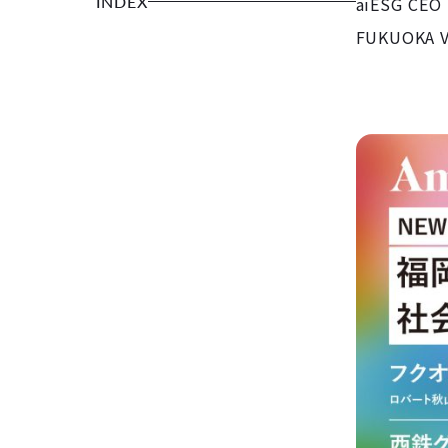
INDEX
aiESG 
FUKUOKA 