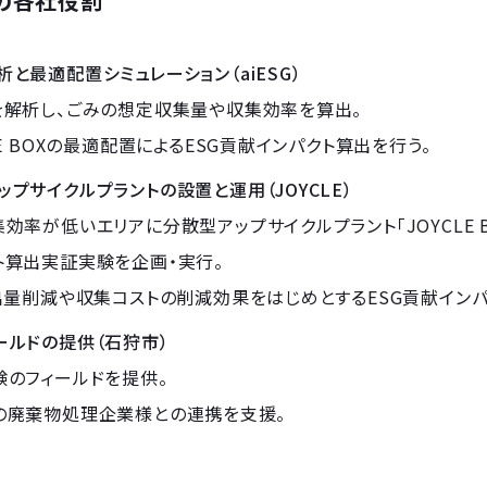
の各社役割
析と最適配置シミュレーション（aiESG）
を解析し、ごみの想定収集量や収集効率を算出。
LE BOXの最適配置によるESG貢献インパクト算出を行う。
ップサイクルプラントの設置と運用（JOYCLE）
集効率が低いエリアに分散型アップサイクルプラント「JOYCLE
ト算出実証実験を企画・実行。
排出量削減や収集コストの削減効果をはじめとするESG貢献インパ
ールドの提供（石狩市）
験のフィールドを提供。
の廃棄物処理企業様との連携を支援。