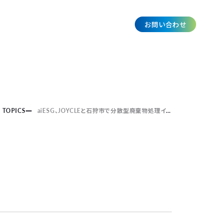
お問い合わせ
JP
TOPICS
aiESG、JOYCLEと石狩市で分散型廃棄物処理インフラ活用によるESG貢献インパクトを実証～分散型廃棄物処理モデルの構築を目指し官学民が連携、CO₂削減量など環境への貢献ならびにドライバーの労働環境改善の可能性を示すデータを確認～