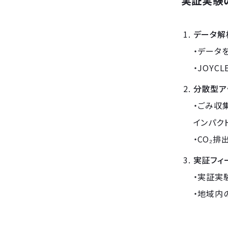
実証実験
データ解
・データ
・JOYC
分散型ア
・ごみ収
インパク
・CO₂
実証フィ
・実証実
・地域内