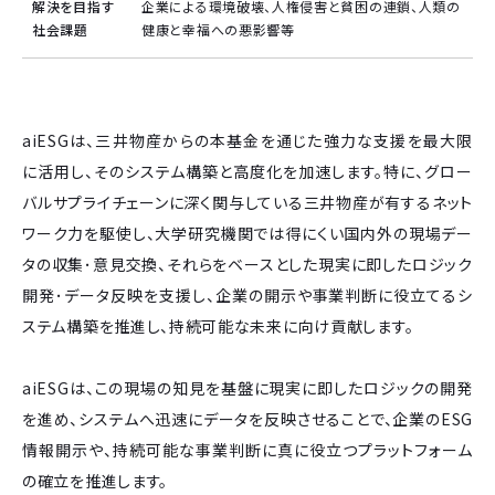
解決を目指す
企業による環境破壊、人権侵害と貧困の連鎖、人類の
社会課題
健康と幸福への悪影響等
aiESGは、三井物産からの本基金を通じた強力な支援を最大限
に活用し、そのシステム構築と高度化を加速します。特に、グロー
バルサプライチェーンに深く関与している三井物産が有するネット
ワーク力を駆使し、大学研究機関では得にくい国内外の現場デー
タの収集･意見交換、それらをベースとした現実に即したロジック
開発･データ反映を支援し、企業の開⽰や事業判断に役立てるシ
ステム構築を推進し、持続可能な未来に向け貢献します。
aiESGは、この現場の知見を基盤に現実に即したロジックの開発
を進め、システムへ迅速にデータを反映させることで、企業のESG
情報開示や、持続可能な事業判断に真に役立つプラットフォーム
の確立を推進します。