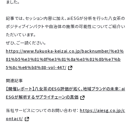
ました。
記事では、セッション内容に加え、aiESGが分析を行った八女茶の
ポジティブインパクトや自治体の施策の可能性についてご紹介い
ただいています。
ぜひ、ご一読ください。
https://www.fukuoka-keizai.co.jp/backnumber/%e3%
81%b5%e3%81%8f%e3%81%8a%e3%81%8b%e7%b
5%8c%e6%b8%88-vol-447/
関連記事
【開催レポート】八女茶のESG評価が拓く、地域ブランドの未来：ai
ESGが解析するサプライチェーンの真価
当社サービスについてのお問い合わせ：
https://aiesg.co.jp/c
ontact/