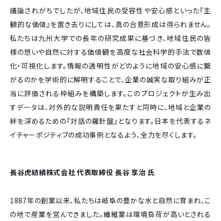
議論されがちでしたが、地域住民の受容性や安心感といった『主
観的な価値』を置き去りにしては、真の合意形成は得られません。
私たちは九州大学での長年の研究成果に基づき、地域住民の皆
様の想いや自然に対する価値観を高度な社会科学的手法で数値
化・可視化します。情報の透明性がどのように地域の安心感に繋
がるのかを学術的に解明することで、企業の誠実な取り組みが正
当に評価される枠組みを構築します。このプロジェクトが生み出
すデータは、対外的な説明責任を果たすと同時に、地域と企業の
絆を深めるための『対話の羅針盤』となります。日本を代表するネ
イチャーポジティブの成功事例となるよう、全力を尽くします。
長谷虎紡績株式会社 代表取締役 長谷 享治 氏
1887年の創業以来、私たちは岐阜の豊かな水と自然に育まれ、こ
の地で産業を営んできました。繊維業は環境負荷が高いとされる