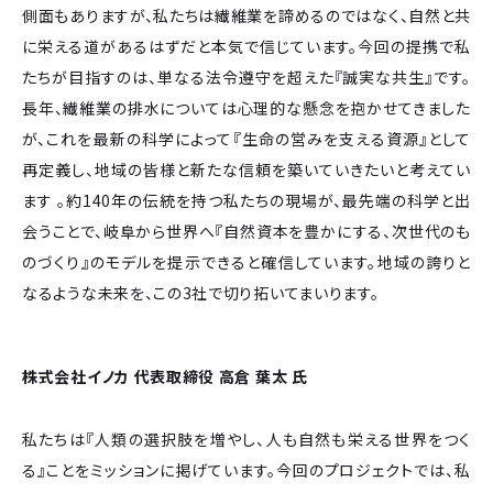
側面もありますが、私たちは繊維業を諦めるのではなく、自然と共
に栄える道があるはずだと本気で信じています。今回の提携で私
たちが目指すのは、単なる法令遵守を超えた『誠実な共生』です。
長年、繊維業の排水については心理的な懸念を抱かせてきました
が、これを最新の科学によって『生命の営みを支える資源』として
再定義し、地域の皆様と新たな信頼を築いていきたいと考えてい
ます 。約140年の伝統を持つ私たちの現場が、最先端の科学と出
会うことで、岐阜から世界へ『自然資本を豊かにする、次世代のも
のづくり』のモデルを提示できると確信しています。地域の誇りと
なるような未来を、この3社で切り拓いてまいります。
株式会社イノカ 代表取締役 高倉 葉太 氏
私たちは『人類の選択肢を増やし、人も自然も栄える世界をつく
る』ことをミッションに掲げています。今回のプロジェクトでは、私