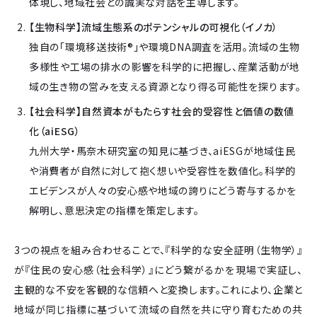
体現し、地域社会との誠実な対話を主導します。
【生物科学】流域生態系のポテンシャルの可視化（イノカ）
独自の「環境移送技術®」や環境DNA調査を活用。流域の生物
多様性や工場の排水の影響を科学的に把握し、産業活動が地
域の生き物の営みを支える資源となり得る可能性を探ります。
【社会科学】自然資本がもたらす社会的受容性と価値の数値
化（aiESG）
九州大学・馬奈木研究室の知見に基づき、aiESGが地域住民
や消費者が自然に対して抱く想いや受容性を数値化。科学的
エビデンスが人々の安心感や地域の誇りにどう寄与するかを
解明し、意思決定の指標を策定します。
3つの視点を組み合わせることで、『科学的な安全証明（生物学）』
が『住民の安心感（社会科学）』にどう繋がるかを現場で実証し、
主観的な不安を客観的な信頼へと変換します。これにより、企業と
地域が同じ指標に基づいて流域の自然を共に守り育むための共