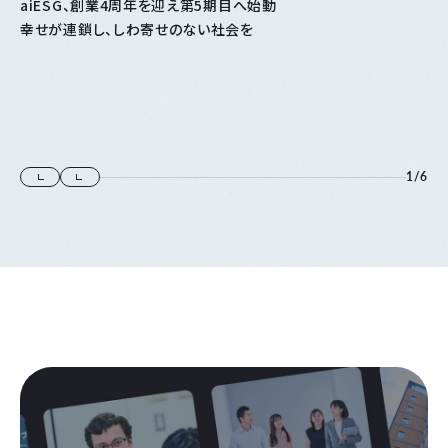
aiESG、創業4周年を迎え第5期目へ始動
幸せが連鎖し、しわ寄せのない社会を
1
/
6