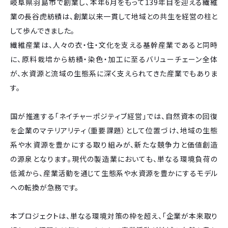
岐阜県羽島市で創業し、本年6月をもって139年目を迎える繊維
業の長谷虎紡績は、創業以来一貫して地域との共生を経営の柱と
して歩んできました。
繊維産業は、人々の衣・住・文化を支える基幹産業であると同時
に、原料栽培から紡績・染色・加工に至るバリューチェーン全体
が、水資源と流域の生態系に深く支えられてきた産業でもありま
す。
国が推進する「ネイチャーポジティブ経営」では、自然資本の回復
を企業のマテリアリティ（重要課題）として位置づけ、地域の生態
系や水資源を豊かにする取り組みが、新たな競争力と価値創造
の源泉となります。現代の製造業においても、単なる環境負荷の
低減から、産業活動を通じて生態系や水資源を豊かにするモデル
への転換が急務です。
本プロジェクトは、単なる環境対策の枠を超え、「企業が本来取り