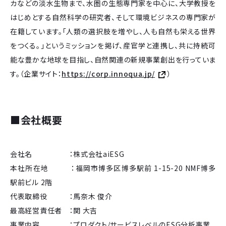
カなどの淡水生物まで、水圏の生態専門家を中心に、大学教授を
はじめとする自然科学の研究者、そして環境ビジネスの専門家が
在籍しています。「人類の選択肢を増やし、人も自然も栄える世界
をつくる。」というミッションを掲げ、産官学と連携し、共に持続可
能な豊かな地球を目指し、自然関連の新規事業創出を行っていま
す。（企業サイト：
https://corp.innoqua.jp/
）
■
会社概要
会社名 ：株式会社aiESG
本社所在地 ：福岡市博多区博多駅前 1-15-20 NMF博多
駅前ビル 2階
代表取締役 ：馬奈木 俊介
最高経営責任者 ：関 大吉
事業内容 ：プロダクト/サービスレベルのESG分析事業