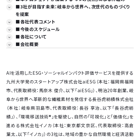
■3社が目指す未来：岐阜から世界へ、次世代のものづくり
を提案
■各社代表コメント
■今後のスケジュール
■各社について
■会社概要
AIを活用したESG・ソーシャルインパクト評価サービスを提供する
九州大学発のスタートアップ株式会社aiESG（本社：福岡県福岡
市、代表取締役：馬奈木 俊介、以下「aiESG」）、明治20年創業、岐
阜から世界へ革新的な繊維素材を発信する長谷虎紡績株式会社
（本社：岐阜県羽島市、代表取締役：長谷 享治、以下「長谷虎紡
績」）、「環境移送技術®」を駆使し、自然の「可視化」と「価値化」を
進める株式会社イノカ（本社：東京都文京区、代表取締役：高倉
葉太、以下「イノカ」）の3社は、地域の豊かな自然環境と経済活動