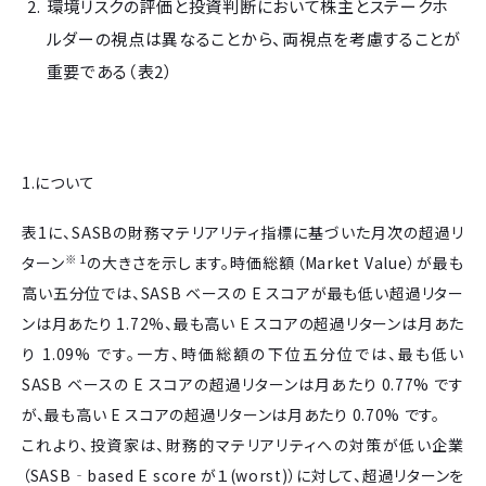
環境リスクの評価と投資判断において株主とステークホ
ルダーの視点は異なることから、両視点を考慮することが
重要である（表2）
1.について
表1に、SASBの財務マテリアリティ指標に基づいた月次の超過リ
※1
ターン
の大きさを示します。時価総額（Market Value）が最も
高い五分位では、SASB ベースの E スコアが最も低い超過リター
ンは月あたり 1.72%、最も高い E スコアの超過リターンは月あた
り 1.09% です。一方、時価総額の下位五分位では、最も低い
SASB ベースの E スコアの超過リターンは月あたり 0.77% です
が、最も高い E スコアの超過リターンは月あたり 0.70% です。
これより、投資家は、財務的マテリアリティへの対策が低い企業
（SASB‐based E score が１(worst)）に対して、超過リターンを