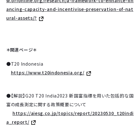
w.orfonline.org/research/a-framework-to-enhance-fin
ancing-capacity-and-incentivise-preservation-of-nat
ural-assets/?
＊関連ページ＊
●T20 Indonesia
https://www.t20indonesia.org/
●【解説】G20 T20 India2023 新国富指標を用いた包括的な国
富の成長測定に関する政策概要について
https://aiesg.co.jp/topics/report/20230530_t20indi
a_report/