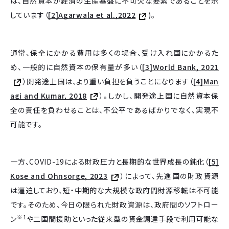
は、自然資本が経済の生産基盤に不可欠な要素であることを示
しています（
[2]Agarwala et al.,2022
)。
通常、保全にかかる費用は多くの場合、受け入れ国にかかるた
め、一般的に自然資本の保有量が多い（
[3]World Bank, 2021
）開発途上国は、より重い負担を負うことになります（
[4]Man
agi and Kumar, 2018
）。しかし、開発途上国に自然資本保
全の責任を負わせることは、不公平であるばかりでなく、実現不
可能です。
一方、COVID-19による財政圧力と長期的な世界成長の鈍化（
[5]
Kose and Ohnsorge, 2023
）によって、先進国の財政資源
は逼迫しており、短・中期的な大規模な政府間財源移転は不可能
です。そのため、今日の限られた財政資源は、政府間のソフトロー
※1
ン
や二国間援助といった従来型の資金調達手段で利用可能な