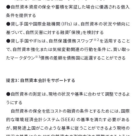
●自然資本資産の保全や蓄積を実証した場合に優遇される借入
条件を提供する
●貸し手国や国際金融機関（IFIs）は、自然資本の状況や傾向に
基づいて、自然災害に対する融資「保険」を検討する
※2
●貸し手国やIFIsは、自然保護債務スワップ
を活用すること
で、自然資本強化または気候変動関連の行動を条件に、買い取っ
※3
たマークダウン
債務の差額を債務国に返還することができる
提言3：自然資本会計をサポートする
●自然資本の測定は、現地の状況や基準に合わせて調整できるよ
うにする
自然資本の保全を低コストの融資の条件とするためには、国際
的な環境経済会計システム（SEEA）の基準を満たす必要がある
が、開発途上国がこのような基準に従うことができるよう現地の