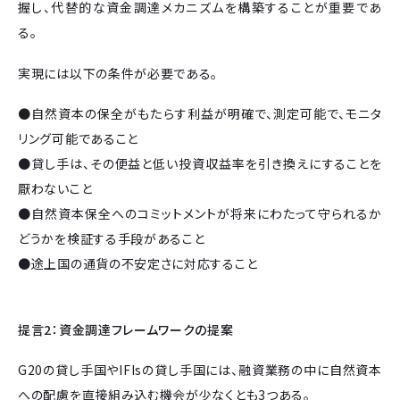
握し、代替的な資金調達メカニズムを構築することが重要であ
る。
実現には以下の条件が必要である。
●自然資本の保全がもたらす利益が明確で、測定可能で、モニタ
リング可能であること
●貸し手は、その便益と低い投資収益率を引き換えにすることを
厭わないこと
●自然資本保全へのコミットメントが将来にわたって守られるか
どうかを検証する手段があること
●途上国の通貨の不安定さに対応すること
提言2：資金調達フレームワークの提案
G20の貸し手国やIFIsの貸し手国には、融資業務の中に自然資本
への配慮を直接組み込む機会が少なくとも3つある。