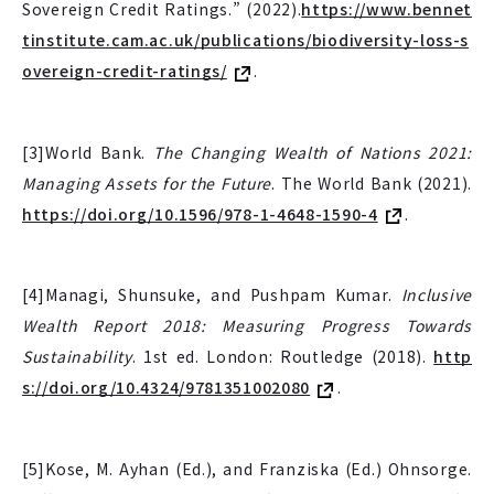
Sovereign Credit Ratings.” (2022).
https://www.bennet
tinstitute.cam.ac.uk/publications/biodiversity-loss-s
overeign-credit-ratings/
.
[3]World Bank.
The Changing Wealth of Nations 2021:
Managing Assets for the Future
. The World Bank (2021).
https://doi.org/10.1596/978-1-4648-1590-4
.
[4]Managi, Shunsuke, and Pushpam Kumar.
Inclusive
Wealth Report 2018: Measuring Progress Towards
Sustainability
. 1st ed. London: Routledge (2018).
http
s://doi.org/10.4324/9781351002080
.
[5]Kose, M. Ayhan (Ed.), and Franziska (Ed.) Ohnsorge.