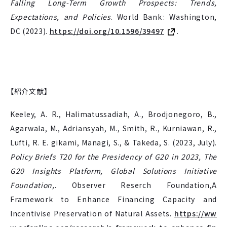
Falling Long-Term Growth Prospects: Trends,
Expectations, and Policies
. World Bank : Washington,
DC (2023).
https://doi.org/10.1596/39497
.
【紹介文献】
Keeley, A. R., Halimatussadiah, A., Brodjonegoro, B.,
Agarwala, M., Adriansyah, M., Smith, R., Kurniawan, R.,
Lufti, R. E. gikami, Managi, S., & Takeda, S. (2023, July).
Policy Briefs T20 for the Presidency of G20 in 2023, The
G20 Insights Platform, Global Solutions Initiative
Foundation,
. Observer Reserch Foundation,A
Framework to Enhance Financing Capacity and
Incentivise Preservation of Natural Assets.
https://ww