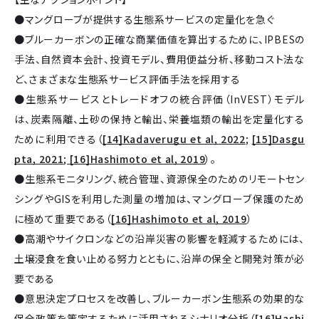
●マングローブが提供する生態系サービスの定量化を急ぐ
●ブルーカーボンの正確な商業価値を算出するために、IPBESの
手法、自然資本会計、投資モデル、費用便益分析、移動コスト法な
ど、さまざまな生態系サービス評価手法を採用する
●生態系サービスとトレードオフの統合評価（InVEST）モデル
は、炭素隔離、土砂の保持と輸出、栄養塩類の輸出を定量化する
ために利用できる（
[14]Kadaverugu et al, 2022
;
[15]Dasgu
pta, 2021
;
[16]Hashimoto et al, 2019
）。
●生態系モニタリング、統合管理、資源保全のためのリモートセン
シングやGISを利用した測量の増加は、マングローブ保護のため
に極めて重要である（
[16]Hashimoto et al, 2019
）
●高潮やサイクロンなどの沿岸災害の影響を軽減するためには、
土壌浸食を食い止める努力とともに、沿岸の保全と開発対策が必
要である
●意思決定プロセスを改善し、ブルーカーボン生態系の効果的な
保全政策を策定するために活用されるシナリオ分析（
[16]Hashi