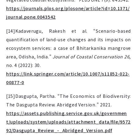
https://journals.plos.org/plosone/article?id=10.1371/
journal.pone.0043542
[14]Kadaverugu, Rakesh et al. “Scenario-based
quantification of land-use changes and its impacts on
ecosystem services: a case of Bhitarkanika mangrove
area, Odisha, India.”
Journal of Coastal Conservation 26
,
no. 4 (2022): 30.
https://link.springer.com/article/10.1007/s11852-022-
00877-0
[15]Dasgupta, Partha. “The Economics of Biodiversity:
The Dasgupta Review. Abridged Version.” 2021.
https://assets.publishing.service.gov.uk/governmen
t/uploads/system/uploads/attachment_data/file/9572
92/Dasgupta_Review_-_Abridged_Version.pdf