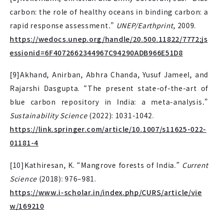
carbon: the role of healthy oceans in binding carbon: a
rapid response assessment
.
”
UNEP/Earthprint
, 2009.
https://wedocs.unep.org/handle/20.500.11822/7772;js
essionid=6F4072662344967C94290ADB966E51D8
[9]Akhand, Anirban, Abhra Chanda, Yusuf Jameel, and
Rajarshi Dasgupta. “The present state-of-the-art of
blue carbon repository in India: a meta-analysis
.
”
Sustainability Science
(2022): 1031-1042.
https://link.springer.com/article/10.1007/s11625-022-
01181-4
[10]Kathiresan, K. “Mangrove forests of India.”
Current
Science
(2018): 976–981.
https://www.i-scholar.in/index.php/CURS/article/vie
w/169210