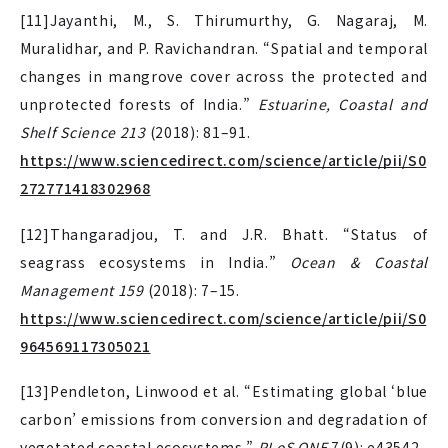
[11]Jayanthi, M., S. Thirumurthy, G. Nagaraj, M.
Muralidhar, and P. Ravichandran. “Spatial and temporal
changes in mangrove cover across the protected and
unprotected forests of India.”
Estuarine, Coastal and
Shelf Science 213
(2018): 81–91.
https://www.sciencedirect.com/science/article/pii/S0
272771418302968
[12]Thangaradjou, T. and J.R. Bhatt. “Status of
seagrass ecosystems in India.”
Ocean & Coastal
Management 159
(2018): 7–15.
https://www.sciencedirect.com/science/article/pii/S0
964569117305021
[13]Pendleton, Linwood et al. “Estimating global ‘blue
carbon’ emissions from conversion and degradation of
vegetated coastal ecosystems.”
PLoS ONE
7(9): e43542.