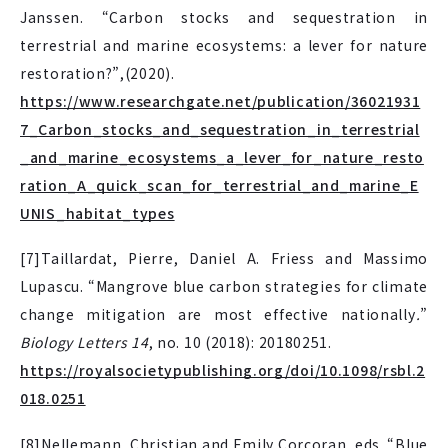
Janssen. “Carbon stocks and sequestration in
terrestrial and marine ecosystems: a lever for nature
restoration?”,(2020).
https://www.researchgate.net/publication/36021931
7_Carbon_stocks_and_sequestration_in_terrestrial
_and_marine_ecosystems_a_lever_for_nature_resto
ration_A_quick_scan_for_terrestrial_and_marine_E
UNIS_habitat_types
[7]Taillardat, Pierre, Daniel A. Friess and Massimo
Lupascu. “Mangrove blue carbon strategies for climate
change mitigation are most effective nationally
.
”
Biology Letters 14
, no. 10 (2018): 20180251.
https://royalsocietypublishing.org/doi/10.1098/rsbl.2
018.0251
[8]Nellemann, Christian and Emily Corcoran, eds. “Blue