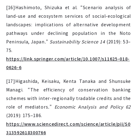
[16]Hashimoto, Shizuka et al. “Scenario analysis of
land-use and ecosystem services of social-ecological
landscapes: implications of alternative development
pathways under declining population in the Noto
Peninsula, Japan
.
”
Sustainability Science 14
(2019): 53–
75.
https://link.springer.com/article/10.1007/s11625-018-
0626-6
[17]Higashida, Keisaku, Kenta Tanaka and Shunsuke
Managi. “The efficiency of conservation banking
schemes with inter-regionally tradable credits and the
role of mediators
.
”
Economic Analysis and Policy 62
(2019): 175–186.
https://www.sciencedirect.com/science/article/pii/S0
313592618300766