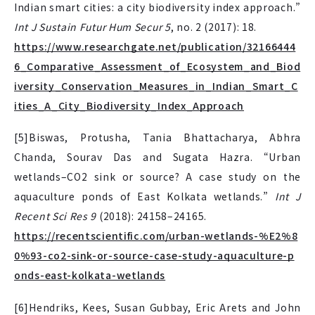
Indian smart cities: a city biodiversity index approach.”
Int J Sustain Futur Hum Secur 5
, no. 2 (2017): 18.
https://www.researchgate.net/publication/32166444
6_Comparative_Assessment_of_Ecosystem_and_Biod
iversity_Conservation_Measures_in_Indian_Smart_C
ities_A_City_Biodiversity_Index_Approach
[5]Biswas, Protusha, Tania Bhattacharya, Abhra
Chanda, Sourav Das and Sugata Hazra. “Urban
wetlands–CO2 sink or source? A case study on the
aquaculture ponds of East Kolkata wetlands.”
Int J
Recent Sci Res 9
(2018): 24158–24165.
https://recentscientific.com/urban-wetlands-%E2%8
0%93-co2-sink-or-source-case-study-aquaculture-p
onds-east-kolkata-wetlands
[6]Hendriks, Kees, Susan Gubbay, Eric Arets and John