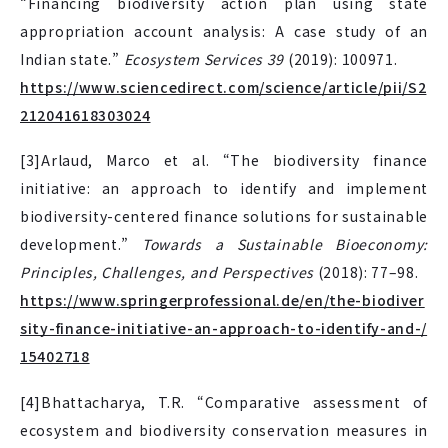
“Financing biodiversity action plan using state
appropriation account analysis: A case study of an
Indian state.”
Ecosystem Services 39
(2019): 100971.
https://www.sciencedirect.com/science/article/pii/S2
212041618303024
[3]Arlaud, Marco et al. “The biodiversity finance
initiative: an approach to identify and implement
biodiversity-centered finance solutions for sustainable
development.”
Towards a Sustainable Bioeconomy:
Principles, Challenges, and Perspectives
(2018): 77–98.
https://www.springerprofessional.de/en/the-biodiver
sity-finance-initiative-an-approach-to-identify-and-/
15402718
[4]Bhattacharya, T.R. “Comparative assessment of
ecosystem and biodiversity conservation measures in