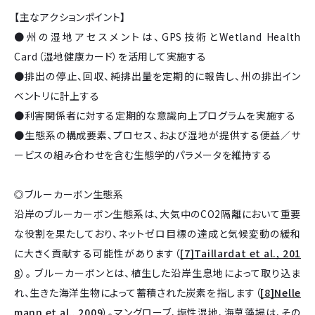
【主なアクションポイント】
●州の湿地アセスメントは、GPS技術とWetland Health
Card（湿地健康カード）を活用して実施する
●排出の停止、回収、純排出量を定期的に報告し、州の排出イン
ベントリに計上する
●利害関係者に対する定期的な意識向上プログラムを実施する
●生態系の構成要素、プロセス、および湿地が提供する便益／サ
ービスの組み合わせを含む生態学的パラメータを維持する
◎ブルーカーボン生態系
沿岸のブルーカーボン生態系は、大気中のCO2隔離において重要
な役割を果たしており、ネットゼロ目標の達成と気候変動の緩和
に大きく貢献する可能性があります（
[7]Taillardat et al., 201
8
）。 ブルーカーボンとは、植生した沿岸生息地によって取り込ま
れ、生きた海洋生物によって蓄積された炭素を指します（
[8]Nelle
mann et al., 2009
）。マングローブ、塩性湿地、海草藻場は、その