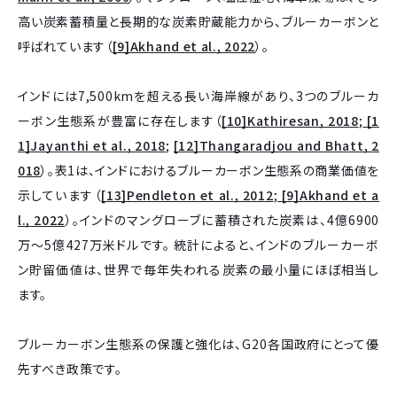
高い炭素蓄積量と長期的な炭素貯蔵能力から、ブルーカーボンと
呼ばれています（
[9]Akhand et al., 2022
）。
インドには7,500kmを超える長い海岸線があり、3つのブルーカ
ーボン生態系が豊富に存在します（
[10]Kathiresan, 2018
;
[1
1]Jayanthi et al., 2018
;
[12]Thangaradjou and Bhatt, 2
018
）。表1は、インドにおけるブルーカーボン生態系の商業価値を
示しています（
[13]Pendleton et al., 2012
;
[9]Akhand et a
l., 2022
）。インドのマングローブに蓄積された炭素は、4億6900
万～5億427万米ドルです。 統計によると、インドのブルーカーボ
ン貯留価値は、世界で毎年失われる炭素の最小量にほぼ相当し
ます。
ブルーカーボン生態系の保護と強化は、G20各国政府にとって優
先すべき政策です。