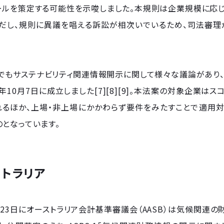
ールを策定する可能性を示唆しました。本規則は企業規模に応じ
ただし、規則に異議を唱える訴訟が相次いでいるため、司法審
とでもサステナビリティ関連情報開示に関して様々な議論があり
3年10月7日に成立しました[7][8][9]。本法案の対象企業
れるほか、上場・非上場にかかわらず要件をみたすことで適用対
となっています。
トラリア
0月23日にオーストラリア会計基準審議会（AASB）は気候関