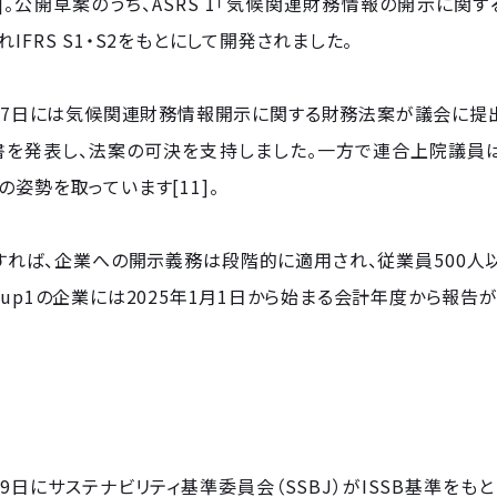
0]。公開草案のうち、ASRS 1「気候関連財務情報の開示に関す
れIFRS S1・S2をもとにして開発されました。
月27日には気候関連財務情報開示に関する財務法案が議会に提
書を発表し、法案の可決を支持しました。一方で連合上院議員
の姿勢を取っています[11]。
れば、企業への開示義務は段階的に適用され、従業員500人以
oup1の企業には2025年1月1日から始まる会計年度から報告
月29日にサステナビリティ基準委員会（SSBJ）がISSB基準をも