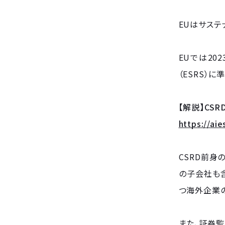
EUはサステ
EUでは20
（ESRS）に
【解説】CS
https://ai
CSRD前身
の子会社も含
つ海外企業
また、証券監