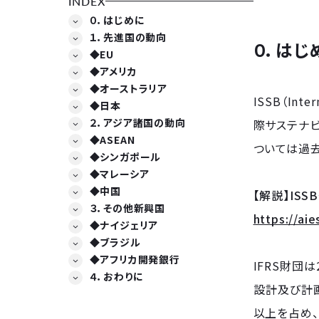
INDEX
０．はじめに
１．先進国の動向
０．はじ
◆EU
◆アメリカ
◆オーストラリア
ISSB（Int
◆日本
２．アジア諸国の動向
際サステナビ
◆ASEAN
ついては過
◆シンガポール
◆マレーシア
◆中国
【解説】IS
３．その他新興国
https://ai
◆ナイジェリア
◆ブラジル
◆アフリカ開発銀行
IFRS財団
４．おわりに
設計及び計画
以上を占め、