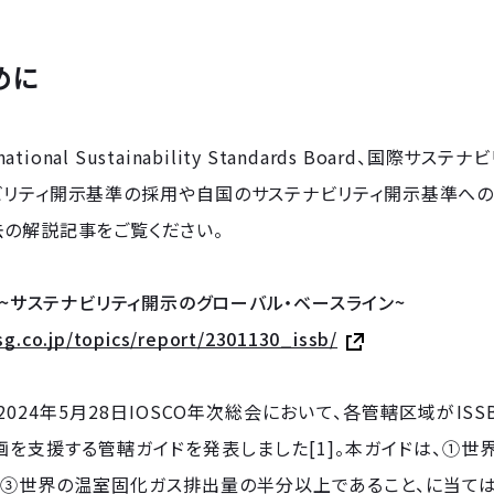
めに
ernational Sustainability Standards Board
リティ開示基準の採用や自国のサステナビリティ開示基準への導
去の解説記事をご覧ください。
SB~サステナビリティ開示のグローバル・ベースライン~
esg.co.jp/topics/report/2301130_issb/
は2024年5月28日IOSCO年次総会において、各管轄区域が
を支援する管轄ガイドを発表しました[1]。本ガイドは、①世界
③世界の温室固化ガス排出量の半分以上であること、に当てはま