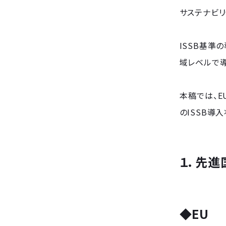
サステナビリ
ISSB基準
域レベルで
本稿では、E
のISSB導
１．先進
◆EU