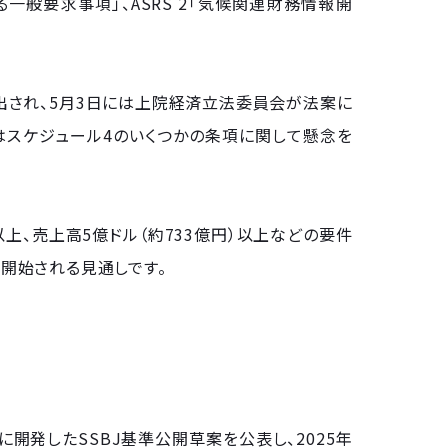
る一般要求事項」、ASRS 2「気候関連財務情報開
出され、5月3日には上院経済立法委員会が法案に
はスケジュール4のいくつかの条項に関して懸念を
上、売上高5億ドル（約733億円）以上などの要件
が開始される見通しです。
とに開発したSSBJ基準公開草案を公表し、2025年