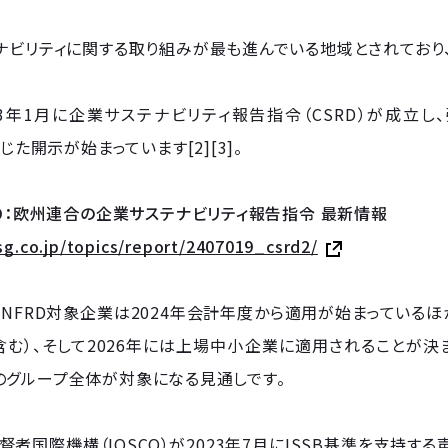
ナビリティに関する取り組みが最も進んでいる地域とされており
23年1月に企業サステナビリティ報告指令（CSRD）が成立
準じた開示が始まっています[2][3]。
RD：欧州連合の企業サステナビリティ報告指令 最新情報
esg.co.jp/topics/report/2407019_csrd2/
のNFRD対象企業は2024年会計年度から適用が始まっているほ
む）、そして2026年には上場中小企業に適用されることが決ま
のグループ全体が対象になる見通しです。
督者国際機構（IOSCO）が2023年7月にISSB基準を支持する