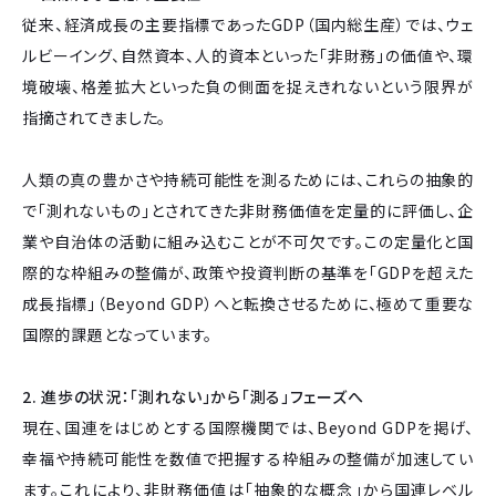
従来、経済成長の主要指標であったGDP（国内総生産）では、ウェ
ルビーイング、自然資本、人的資本といった「非財務」の価値や、環
境破壊、格差拡大といった負の側面を捉えきれないという限界が
指摘されてきました。
人類の真の豊かさや持続可能性を測るためには、これらの抽象的
で「測れないもの」とされてきた非財務価値を定量的に評価し、企
業や自治体の活動に組み込むことが不可欠です。この定量化と国
際的な枠組みの整備が、政策や投資判断の基準を「GDPを超えた
成長指標」（Beyond GDP）へと転換させるために、極めて重要な
国際的課題となっています。
2. 進歩の状況：「測れない」から「測る」フェーズへ
現在、国連をはじめとする国際機関では、Beyond GDPを掲げ、
幸福や持続可能性を数値で把握する枠組みの整備が加速してい
ます。これにより、非財務価値は「抽象的な概念」から国連レベル