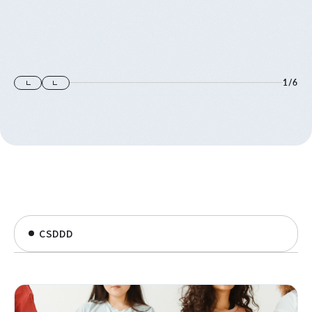
1
/
6
CSDDD