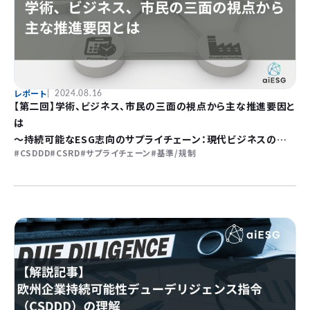
レポート
2024.08.16
【第二回】学術、ビジネス、市民の三面の視点から主な推進要因と
は
〜持続可能なESG志向のサプライチェーン：現代ビジネスの戦
CSDDD
CSRD
サプライチェーン
基準/規制
略的必須条件〜