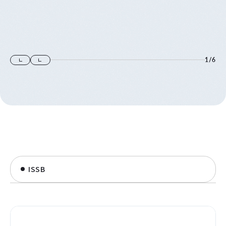
1
/
6
ISSB