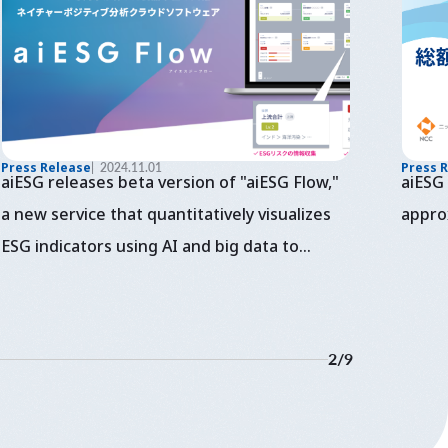
Press Release
2024.11.01
Press 
aiESG releases beta version of "aiESG Flow,"
aiESG 
a new service that quantitatively visualizes
appro
ESG indicators using AI and big data to
enable understanding and disclosure of
supply chain information.
2
/
9