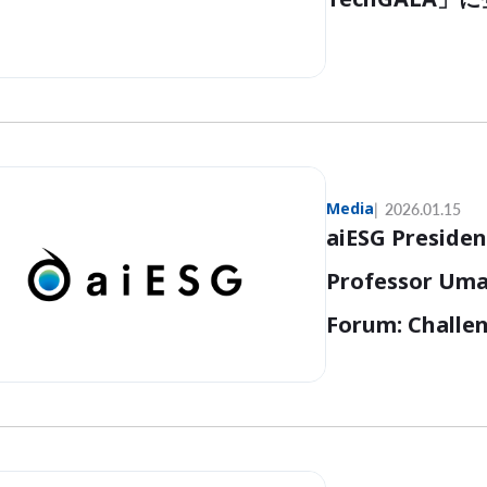
Media
2026.01.15
aiESG Presiden
Professor Uma
Forum: Challen
broadcast on N