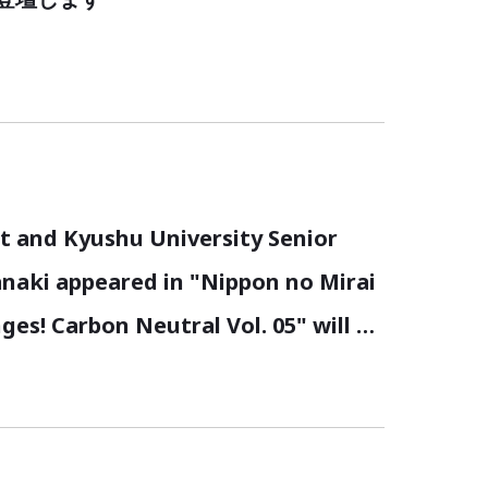
t and Kyushu University Senior
naki appeared in "Nippon no Mirai
ges! Carbon Neutral Vol. 05" will be
HK E-television's "TV Symposium".