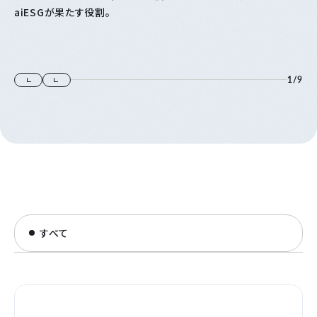
aiESGが果たす役割。
1
/
9
すべて