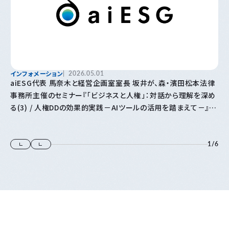
インフォメーション
2026.05.01
aiESG代表 馬奈木と経営企画室室長 坂井が、森・濱田松本法律
事務所主催のセミナー『「⁠ビジネスと人権⁠」⁠：対話から理解を深め
る(3) / 人権DDの効果的実践－AIツールの活用を踏まえて－』に
登壇します
1
/
6