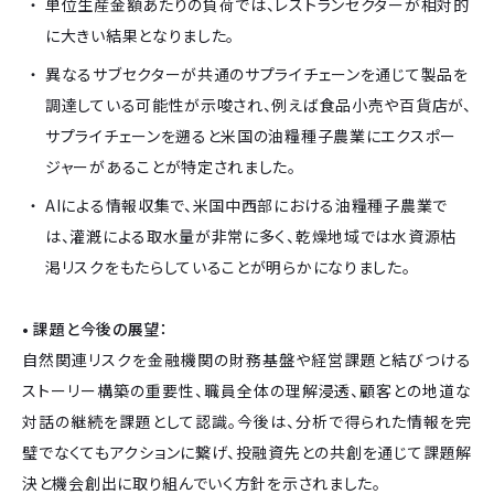
単位生産金額あたりの負荷では、レストランセクターが相対的
に大きい結果となりました。
異なるサブセクターが共通のサプライチェーンを通じて製品を
調達している可能性が示唆され、例えば食品小売や百貨店が、
サプライチェーンを遡ると米国の油糧種子農業にエクスポー
ジャーがあることが特定されました。
AIによる情報収集で、米国中西部における油糧種子農業で
は、灌漑による取水量が非常に多く、乾燥地域では水資源枯
渇リスクをもたらしていることが明らかになりました。
• 課題と今後の展望：
自然関連リスクを金融機関の財務基盤や経営課題と結びつける
ストーリー構築の重要性、職員全体の理解浸透、顧客との地道な
対話の継続を課題として認識。今後は、分析で得られた情報を完
璧でなくてもアクションに繋げ、投融資先との共創を通じて課題解
決と機会創出に取り組んでいく方針を示されました。