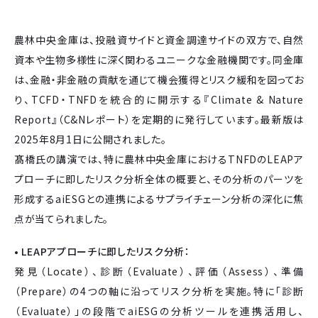
農林中央金庫は、投融資サイドと資金調達サイドの双方で、自然
資本や生物多様性に深く関わるユニークな金融機関です。同金庫
は、金融・非金融の貢献を通じて機会獲得とリスク緩和を図ってお
り、TCFD・TNFDを統合的に開示する『Climate & Nature
Report』（C&Nレポート）を定期的に発行しています。最新版は
2025年8月1日に公開されました。
髙橋氏の講演では、特に農林中央金庫におけるTNFDのLEAPア
プローチに即したリスク分析全体の概要と、その分析のパーツを
形成するaiESGとの連携によるサプライチェーン分析の深化に焦
点が当てられました。
• LEAPアプローチに即したリスク分析：
発見（Locate）、診断（Evaluate）、評価（Assess）、準備
（Prepare）の4つの軸に沿ってリスク分析を実施。特に「診断
（Evaluate）」の段階でaiESGの分析ツールを連携活用し、