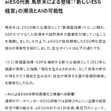
aiESG代表 馬奈木による登壇：「新しいESG
経営」の潮流とAIの可能性
馬奈木は、ESGの新たな潮流として「新国富指標（※1）」に触れ、
GDPだけでなく人的資本や自然資本の重要性が増していること
を強調しました。その上で、aiESGが独自開発したESG特化型生
成AIの革新性を紹介しました。主なポイントは以下の通りです。
（※1）新国富指標：GDPを補完する新たな価値として2012年に
国連が発表した指標。「現在を生きるわれわれ、そして将来の世代
が得るだろう福祉を生み出す、社会が保有する富の金銭的価値」
を数値化したもの。
• AIによるESG分析の高度化と株価への影響：
通常のデータベンダーのESG評価では反映されにくい企業の経営
状況や取り組みを、aiESGのAIでは130言語、数百万のニュース、