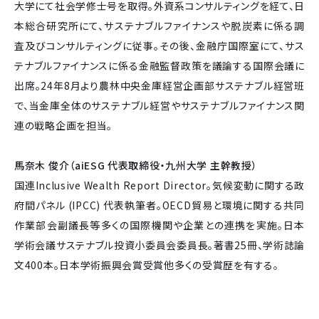
大学にて社会学修士号を取得。外資系コンサルティングを経て、日
本総合研究所にて、サステナブルファイナンスや脱炭素に係る調
査及びコンサルティングに従事。その後、金融庁国際室にて、サス
テナブルファイナンスに係る金融監督政策を議論する国際会議に
出席。24年8月より農林中央金庫経営企画部サステナブル経営班
で、当金庫全体のサステナブル経営やサステナブルファイナンス関
連の戦略企画を担当。
馬奈木 俊介（aiESG 代表取締役・九州大学 主幹教授）
国連Inclusive Wealth Report Director。気候変動に関する政
府間パネル (IPCC) 代表執筆者。OECD貿易と環境に関する共同
作業部会副議長等多くの国際機関や企業との連携を実施。日本
学術会議サステナブル投資小委員会委員長。著書25冊、学術誌論
文400本。日本学術振興会賞受賞他多くの受賞歴を有する。