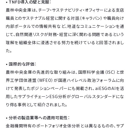
• TNFD導入の壁と克服：
農林中央金庫は、チーフ・サステナビリティ・オフィサーによる支店
職員とのサステナブル経営に関する対話（キャラバン）や職員向け
内部ポータルでの情報共有など、地道なコミュニケーションを通
じて、自然関連リスクが財務・経営に深く関わる問題であるという
理解を組織全体に浸透させる努力を続けていると回答されまし
た。
• 国際的な評価：
農林中央金庫の先進的な取り組みは、国際科学会議（ISC）と世
界工学団体連盟（WFEO）が国連ハイレベル政治フォーラムに向
けて発表したポジションペーパーにも掲載され、aiESGのAIを活
用したサプライチェーンESG分析がグローバルスタンダードにな
り得る事例として紹介されました。
• 分析の製造業等への適用可能性：
金融機関特有のポートフォリオ全体分析とは異なるものの、サプ