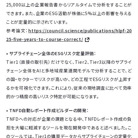
25,000以上の企業報告書からリアルタイムで分析をすることが
できます。また、企業のESG活動が株価に5%以上の影響を与える
ことが定量的に示されています。
参考論文：
https://council.science/publications/hlpf-20
25-five-years-to-course-correct/
• サプライチェーン全体のESGリスク定量評価：
Tier1（直接の取引先）だけでなく、Tier2、Tier3以降のサプライ
チェーン全体をAIと多地域産業連関モデルで分析することで、ど
の国・セクターでリスクが高いか、どの工程でESGリスクが上昇す
るかを可視化できます。これにより、従来の現地調査に比べて効率
的かつ精度の高いリスク特定が可能になります。
• TNFD自動レポート作成ビルダーの開発：
TNFDへの対応が企業の課題となる中、TNFDレポート作成の負
担を大幅に軽減するツールを現在開発中であると述べました。こ
のツールでは、Tier1の購買データからサプライチェーンの定量化