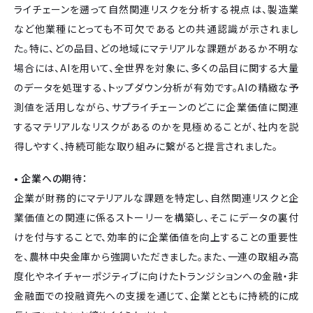
ライチェーンを遡って自然関連リスクを分析する視点は、製造業
など他業種にとっても不可欠であるとの共通認識が示されまし
た。特に、どの品目、どの地域にマテリアルな課題があるか不明な
場合には、AIを用いて、全世界を対象に、多くの品目に関する大量
のデータを処理する、トップダウン分析が有効です。AIの精緻な予
測値を活用しながら、サプライチェーンのどこに企業価値に関連
するマテリアルなリスクがあるのかを見極めることが、社内を説
得しやすく、持続可能な取り組みに繋がると提言されました。
• 企業への期待：
企業が財務的にマテリアルな課題を特定し、自然関連リスクと企
業価値との関連に係るストーリーを構築し、そこにデータの裏付
けを付与することで、効率的に企業価値を向上することの重要性
を、農林中央金庫から強調いただきました。また、一連の取組み高
度化やネイチャーポジティブに向けたトランジションへの金融・非
金融面での投融資先への支援を通じて、企業とともに持続的に成