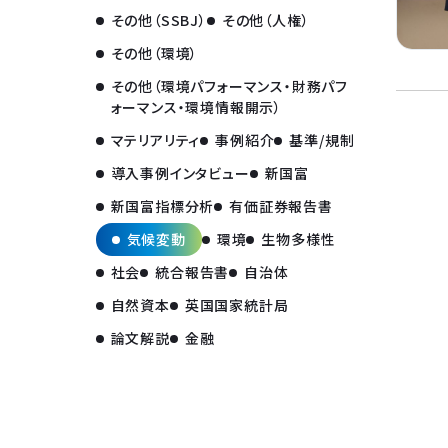
その他（SSBJ）
その他（人権）
その他（環境）
その他（環境パフォーマンス・財務パフ
ォーマンス・環境情報開示）
マテリアリティ
事例紹介
基準/規制
導入事例インタビュー
新国富
新国富指標分析
有価証券報告書
気候変動
環境
生物多様性
社会
統合報告書
自治体
自然資本
英国国家統計局
論文解説
金融