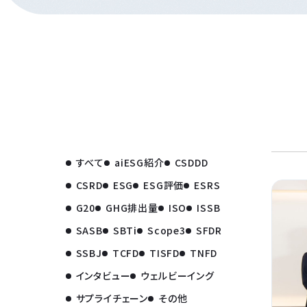
すべて
aiESG紹介
CSDDD
CSRD
ESG
ESG評価
ESRS
G20
GHG排出量
ISO
ISSB
SASB
SBTi
Scope3
SFDR
SSBJ
TCFD
TISFD
TNFD
インタビュー
ウェルビーイング
サプライチェーン
その他