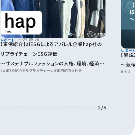
レポート
2024.09.26
【事例紹介】aiESGによるアパレル企業hap社の
レポー
サプライチェーンESG評価
【解説
〜サステナブルファッションの人権、環境、経済評
～気
aiESG紹介
サプライチェーン
事例紹介
社会
ISO
価を可視化〜
2
/
6