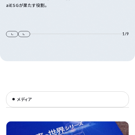
aiESGが果たす役割。
1
/
9
メディア