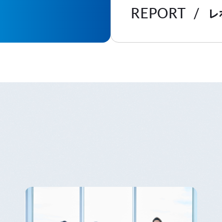
REPORT
レ