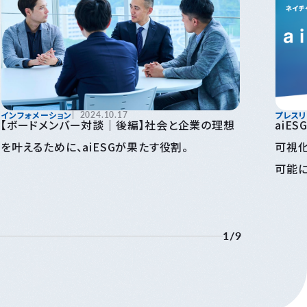
インフォメーション
2024.10.17
プレスリ
【ボードメンバー対談｜後編】社会と企業の理想
aiE
を叶えるために、aiESGが果たす役割。
可視化
可能に
ース
1
/
9