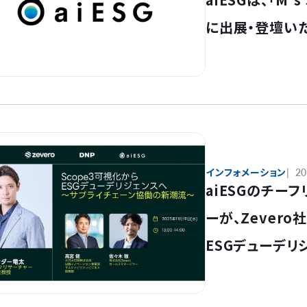
に出展・登壇い
インフォメーション
20
aiESGのチー
ーが、Zevero
ESGデューデリ