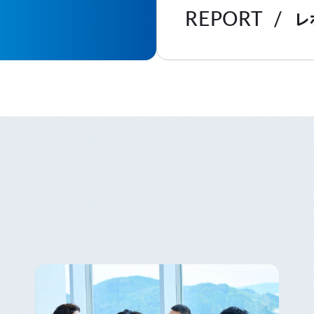
REPORT
レ