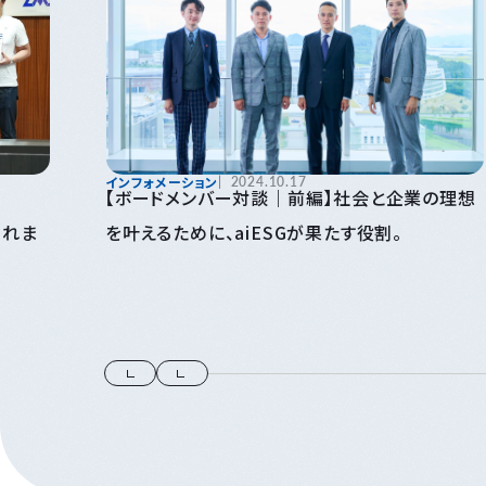
インフォメーション
2024.10.17
【ボードメンバー対談｜前編】社会と企業の理想
策
を叶えるために、aiESGが果たす役割。
択されま
て～