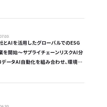
07.03
ero社とAIを活用したグローバルでのESG
業を開始～サプライチェーンリスクAI分
1～3データAI自動化を組み合わせ、環境・
スを包括するトータルソリューションを提
06.20