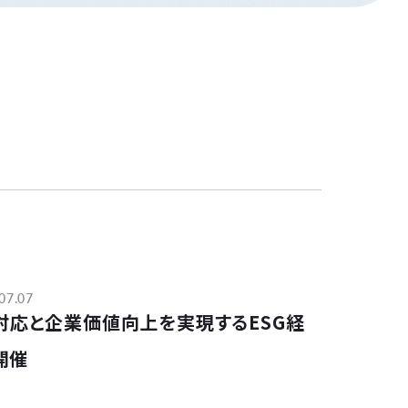
07.07
FD対応と企業価値向上を実現するESG経
開催