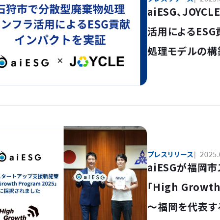
aiESG、JO
活用によるES
処理モデルの構
など環境への貢
の可能性を示す
プレスリリース
2025.
aiESGが福岡
「High Grow
～福岡を代表す