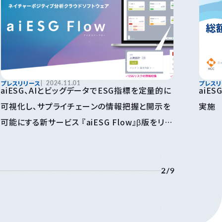
プレスリリース
2024.11.01
プレスリ
aiESG、AIとビッグデータでESG指標を定量的に
aiE
可視化し、サプライチェーンの情報把握と開示を
実施
可能にする新サービス 『aiESG Flow』β版をリリ
ース
2
/
9