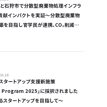
YCLEと石狩市で分散型廃棄物処理インフラ
G貢献インパクトを実証～分散型廃棄物
築を目指し官学民が連携、CO₂削減量
献ならびにドライバーの労働環境改善
データを確認～
06.18
市スタートアップ支援新施策
th Program 2025」に採択されました
るスタートアップを目指して～