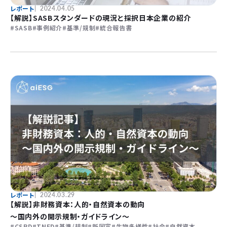
レポート
2024.04.05
【解説】SASBスタンダードの現況と採択日本企業の紹介
SASB
事例紹介
基準/規制
統合報告書
レポート
2024.03.29
【解説】非財務資本：人的・自然資本の動向
〜国内外の開示規制・ガイドライン〜
CSRD
TNFD
基準/規制
新国富
生物多様性
社会
自然資本