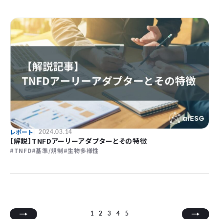
レポート
2024.03.14
【解説】TNFDアーリーアダプターとその特徴
TNFD
基準/規制
生物多様性
1
2
3
4
5