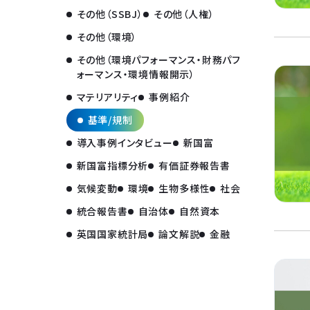
その他（SSBJ）
その他（人権）
その他（環境）
その他（環境パフォーマンス・財務パフ
ォーマンス・環境情報開示）
マテリアリティ
事例紹介
基準/規制
導入事例インタビュー
新国富
新国富指標分析
有価証券報告書
気候変動
環境
生物多様性
社会
統合報告書
自治体
自然資本
英国国家統計局
論文解説
金融