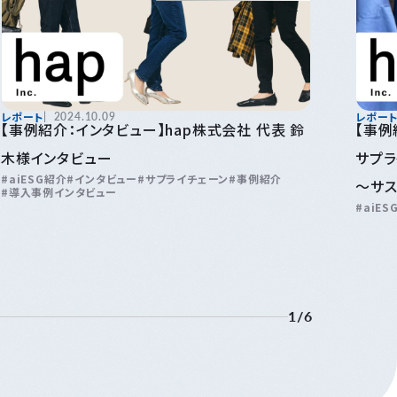
レポート
2024.10.09
レポー
【事例紹介：インタビュー】hap株式会社 代表 鈴
【事例
木様インタビュー
サプ
aiESG紹介
インタビュー
サプライチェーン
事例紹介
〜サス
導入事例インタビュー
aiES
価を
1
/
6