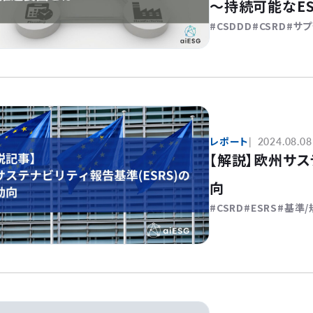
〜持続可能なE
CSDDD
CSRD
サプ
スの戦略的必須
レポート
2024.08.08
【解説】欧州サス
向
CSRD
ESRS
基準/