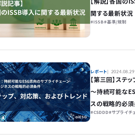
【解説】各国のI
関する最新状況
ISSB
基準/規制
レポート
2024.08.29
【第三回】ステッ
〜持続可能なE
スの戦略的必須
CSDDD
サプライチ