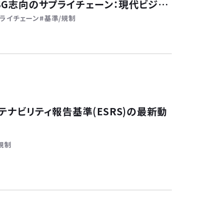
SG志向のサプライチェーン：現代ビジネ
ライチェーン
基準/規制
条件〜
テナビリティ報告基準(ESRS)の最新動
規制