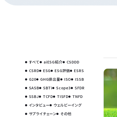
すべて
aiESG紹介
CSDDD
CSRD
ESG
ESG評価
ESRS
G20
GHG排出量
ISO
ISSB
SASB
SBTi
Scope3
SFDR
SSBJ
TCFD
TISFD
TNFD
インタビュー
ウェルビーイング
サプライチェーン
その他