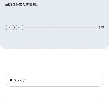
aiESGが果たす役割。
1
/
9
メディア