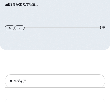
aiESGが果たす役割。
1
/
9
メディア